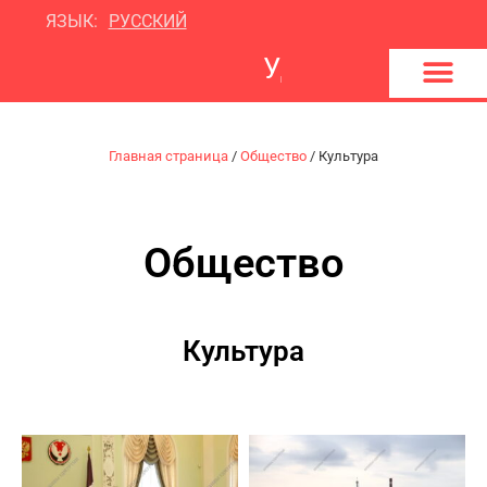
ЯЗЫК:
РУССКИЙ
У
д
м
у
р
т
и
я
т
о
н
п
о
Главная страница
/
Общество
/
Культура
Общество
Культура