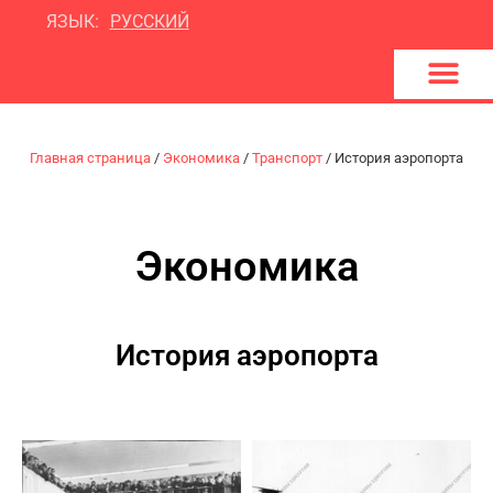
ЯЗЫК:
РУССКИЙ
U
d
m
4
Y
o
u
Главная страница
/
Экономика
/
Транспорт
/
История аэропорта
Экономика
История аэропорта