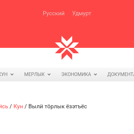
Русский
Удмурт
У
КУН
МЕРЛЫК
ЭКОНОМИКА
ДОКУМЕНТ
ӥсь
/
Кун
/
Вылӥ тӧрлык ёзэтъёс