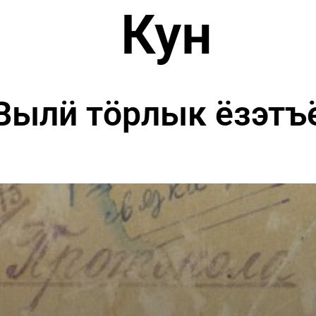
Кун
Вылӥ тӧрлык ёзэтъ