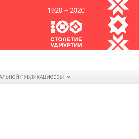
1920 – 2020
д
м
у
р
т
и
я
т
о
н
п
о
н
н
а
АЛЬНОЙ ПУБЛИКАЦИОССЫ