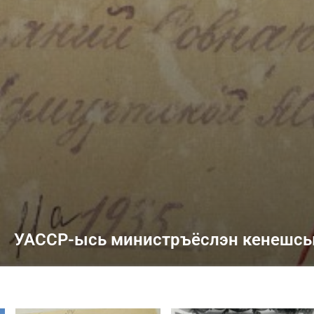
УАССР-ысь министръёслэн кенешс