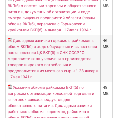
ВКП(б) о состоянии торговли и общественного
MB
питания, документы об организации и ходе
смотра пищевых предприятий области (планы
обкома ВКП(б), переписка с Горьковским
крайкомом ВКП(б). 4 января – 17июля 1934 г.
Докладные записки горкомов, райкомов в
46
обком ВКП(б) о ходе обсуждения и выполнения
MB
постановления ЦК ВКП(б) и СНК СССР "О
мероприятиях по увеличению производства
товаров широкого потребления и
продовольствия из местного сырья". 28 января
– 7мая 1941 г.
Указания обкома райкомам ВКП(б) по
49
вопросам организации колхозной торговли и
MB
заготовок сельхозпродуктов для
общественного питания. Докладные записки
работников обкома, горкомов, райкомов в
обком ВКП(б) о выполнении постановлений