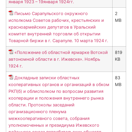
января 1923 – 19января 1924гг.
Письмо Сарапульского окружного
2
исполкома Советов рабочих, крестьянских и
MB
красноармейских депутатов в Уральский
комитет внутренней торговли об открытии
Товарной биржи в г. Сарапуле. 10 марта 1924 г.
«Положение об областной ярмарке Вотской
819
автономной области в г. Ижевске». Ноябрь
KB
1924 г.
Докладные записки областных
83
кооперативных органов и организаций в обком
MB
РКП(б) и облисполком по вопросам развития
кооперации и положения внутреннего рынка
области. Протоколы заседаний
организационного пленума
межкооперативного совета, собрания
уполномоченных и президиума Ижевского
районного союза потребительских обществ