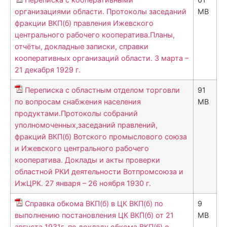
организациями области. Протоколы заседаний
MB
фракции ВКП(б) правления Ижевского
центрального рабочего кооператива.Планы,
отчёты, докладные записки, справки
кооперативных организаций области. 3 марта –
21 декабря 1929 г.
Переписка с областным отделом торговли
91
по вопросам снабжения населения
MB
продуктами.Протоколы собраний
уполномоченных,заседаний правлений,
фракций ВКП(б) Вотского промыслового союза
и Ижевского центрального рабочего
кооператива. Доклады и акты проверки
областной РКИ деятельности Вотпромсоюза и
ИжЦРК. 27 января – 26 ноября 1930 г.
Справка обкома ВКП(б) в ЦК ВКП(б) по
9
выполнению постановления ЦК ВКП(б) от 21
MB
августа 1931г. по докладу обкома ВКП(б) о