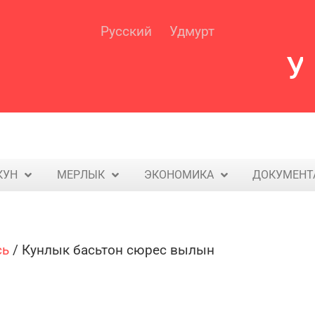
Русский
Удмурт
У
КУН
МЕРЛЫК
ЭКОНОМИКА
ДОКУМЕНТ
сь
/
Кунлык басьтон сюрес вылын​