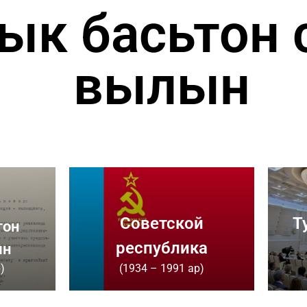
ык басьтон 
вылын
Советской
Т
тон
республика
н​
)
(1934 – 1991 ар)