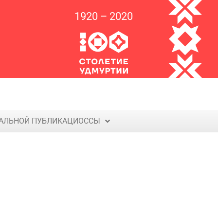
1920 – 2020
д
м
у
р
т
и
я
т
о
н
п
о
н
н
а
АЛЬНОЙ ПУБЛИКАЦИОССЫ