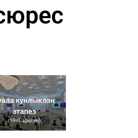
сюрес
уала кунлыклэн
этапез
(1991 арысен)