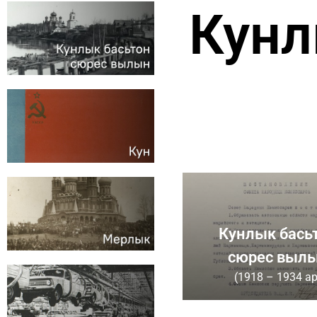
Кунл
Кунлык бась
сюрес вылы
(1918 – 1934 ар