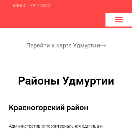
ЯЗЫК:
РУССКИЙ
U
d
m
4
Y
o
u
Перейти к карте Удмуртии
Районы Удмуртии
Красногорский район
Административно-территориальная единица и