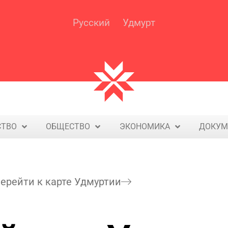
Русский
Удмурт
U
d
m
4
Y
o
u
СТВО
ОБЩЕСТВО
ЭКОНОМИКА
ДОКУМ
ерейти к карте Удмуртии