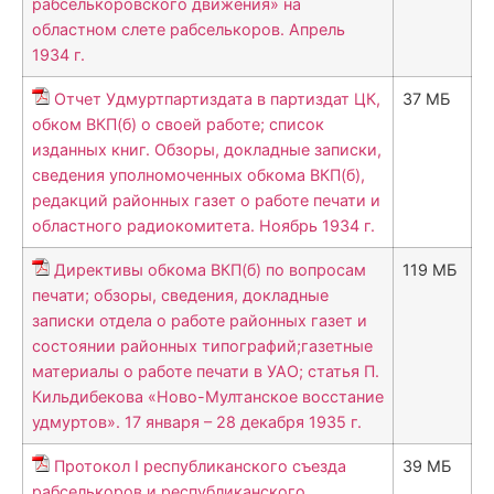
рабселькоровского движения» на
областном слете рабселькоров. Апрель
1934 г.
Отчет Удмуртпартиздата в партиздат ЦК,
37 МБ
обком ВКП(б) о своей работе; список
изданных книг. Обзоры, докладные записки,
сведения уполномоченных обкома ВКП(б),
редакций районных газет о работе печати и
областного радиокомитета. Ноябрь 1934 г.
Директивы обкома ВКП(б) по вопросам
119 МБ
печати; обзоры, сведения, докладные
записки отдела о работе районных газет и
состоянии районных типографий;газетные
материалы о работе печати в УАО; статья П.
Кильдибекова «Ново-Мултанское восстание
удмуртов». 17 января – 28 декабря 1935 г.
Протокол I республиканского съезда
39 МБ
рабселькоров и республиканского