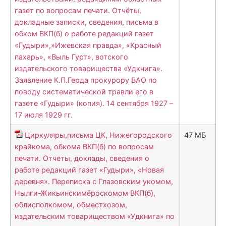
газет по вопросам печати. Отчёты,
докладные записки, сведения, письма в
обком ВКП(б) о работе редакций газет
«Гудыри»,»Ижевская правда», «Красный
пахарь», «Выль Гурт», вотского
издательского товарищества «Удкнига».
Заявление К.П.Герда прокурору ВАО по
поводу систематической травли его в
газете «Гудыри» (копия). 14 сентября 1927 –
17 июля 1929 гг.
Циркуляры,письма ЦК, Нижегородского
47 МБ
крайкома, обкома ВКП(б) по вопросам
печати. Отчеты, доклады, сведения о
работе редакций газет «Гудыри», «Новая
деревня». Переписка с Глазовским укомом,
Нылги-Жикьинскимёроскомом ВКП(б),
облисполкомом, обместхозом,
издательским товариществом «Удкнига» по