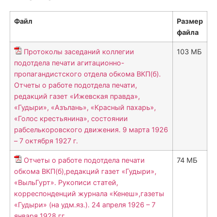
Файл
Размер
файла
Протоколы заседаний коллегии
103 МБ
подотдела печати агитационно-
пропагандистского отдела обкома ВКП(б).
Отчеты о работе подотдела печати,
редакций газет «Ижевская правда»,
«Гудыри», «Азълань», «Красный пахарь»,
«Голос крестьянина», состоянии
рабселькоровского движения. 9 марта 1926
– 7 октября 1927 г.
Отчеты о работе подотдела печати
74 МБ
обкома ВКП(б),редакций газет «Гудыри»,
«ВыльГурт». Рукописи статей,
корреспонденций журнала «Кенеш»,газеты
«Гудыри» (на удм.яз.). 24 апреля 1926 – 7
января 1928 гг.