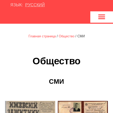
ЯЗЫК:
РУССКИЙ
У
д
м
у
р
т
т
и
я
о
н
Главная страница
/
Общество
/
СМИ
Общество
СМИ