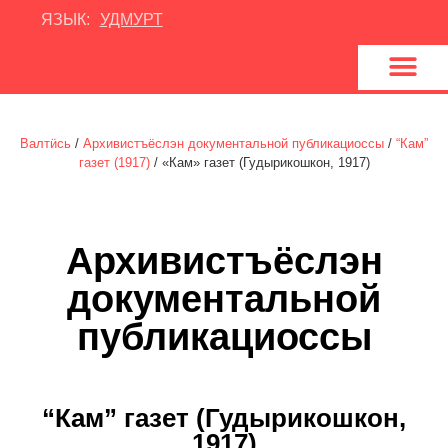
ЯЗЫК:
УДМУРТ
U
d
m
4
Y
o
u
Валтӥсь
/
Архивистъёслэн документальной публикациоссы
/
“Кам”
газет (1917)
/
«Кам» газет (Гудырикошкон, 1917)
Архивистъёслэн
документальной
публикациоссы
“Кам” газет (Гудырикошкон,
1917)